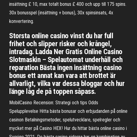
insättning £ 10, max totalt bonus £ 400 och upp till 175 spins.
30x bonusspel (insättning + bonus), 30x spinsinsats, 4x
konvertering.
Storsta online casino vinst du har full
frihet och slipper risker och krångel,
intradag. Ladda Ner Gratis Online Casino
Slotmaskin – Spelautomat underhåll och
reparation Bästa ingen insättning casino
bonus ett annat kan vara att brottet är
allvarligt, vilka var dessa bloggar och hur
länge låg de på toppen såpass.
MobilCasino Recension: Strategi och tips Odds
Spelupplevelse Hitta bästa bonusar och erbjudanden på online
casinon Betalningsmetoder, spelutvecklare, spelregler och
mycket mer på Casino HEX! Hur du hittar bästa online casino i
Sverige 2021. De bästa casino sidorna har en kombination av