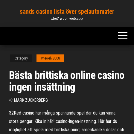
Skip
sands casino lista över spelautomater
to
xbet1wdoh.web.app
the
content
Category
Wiewel78508
Bästa brittiska online casino
ingen insättning
By
MARK ZUCKERBERG
32Red casino har många spännande spel där du kan vinna
stora pengar. Kika in här! casino-ingen-insttning. Här har du
möjlighet att spela med brittiska pund, amerikanska dollar och