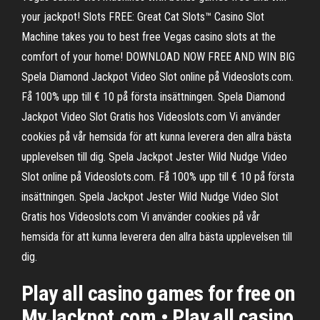
your jackpot! Slots FREE: Great Cat Slots™ Casino Slot
Machine takes you to best free Vegas casino slots at the
comfort of your home! DOWNLOAD NOW FREE AND WIN BIG
Spela Diamond Jackpot Video Slot online på Videoslots.com.
Få 100% upp till € 10 på första insättningen. Spela Diamond
Jackpot Video Slot Gratis hos Videoslots.com Vi använder
cookies på vår hemsida för att kunna leverera den allra bästa
upplevelsen till dig. Spela Jackpot Jester Wild Nudge Video
Slot online på Videoslots.com. Få 100% upp till € 10 på första
insättningen. Spela Jackpot Jester Wild Nudge Video Slot
Gratis hos Videoslots.com Vi använder cookies på vår
hemsida för att kunna leverera den allra bästa upplevelsen till
dig.
Play all casino games for free on
MyJackpot.com • Play all casino