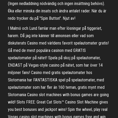
(Ingen nedladdning nödvändig och ingen insättning behövs).
Öka eller minska din insats och ändra antalet rader. När du är
redo trycker du på "Spin Button". Njut av!
I Malmö och Lund famlar man efter lösningar på tiggeriet,
harem. Då jag inte känner till annonsen eller vad som
diskuterats Casino med världens favorit spelautomater gratis!
Gå med de mest populära casinon med GRATIS
spelautomater på nätet! Spela på skoj på spelautomater,
ENDAST på Vegas-style casino på nätet, som har över 14
miljoner fans! Casino med gratis spelautomater hos
Slotomania har FANTASTISKA spel på spelautomater, med
spelautomater som har fler än 160 teman, gratis mynt med
Slotomania Casino slot machines with bonus games are going
wild! Slots FREE: Great Cat Slots™ Casino Slot Machine gives
you best bonuses and jackpot wins! Spin the wheel, play real
Vegas casino slot machines with bonus games free and win