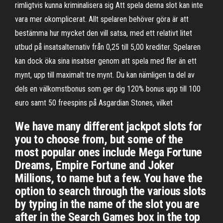
rimligtvis kunna kriminalisera sig Att spela denna slot kan inte
vara mer okomplicerat. Allt spelaren behöver göra är att
bestämma hur mycket den vill satsa, med ett relativt litet
utbud på insatsalternativ från 0,25 till 5,00 krediter. Spelaren
kan dock öka sina insatser genom att spela med fler än ett
mynt, upp till maximalt tre mynt. Du kan nämligen ta del av
dels en välkomstbonus som ger dig 120% bonus upp till 100
euro samt 50 freespins på Asgardian Stones, vilket
We have many different jackpot slots for
you to choose from, but some of the
most popular ones include Mega Fortune
Dreams, Empire Fortune and Joker
Millions, to name but a few. You have the
option to search through the various slots
by typing in the name of the slot you are
after in the Search Games box in the top