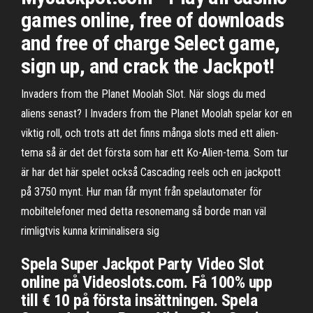
games online, free of downloads
and free of charge Select game,
sign up, and crack the Jackpot!
Invaders from the Planet Moolah Slot. När slogs du med
aliens senast? I Invaders from the Planet Moolah spelar kor en
viktig roll, och trots att det finns många slots med ett alien-
tema så är det det första som har ett Ko-Alien-tema. Som tur
är har det här spelet också Cascading reels och en jackpott
på 3750 mynt. Hur man får mynt från spelautomater för
mobiltelefoner med detta resonemang så borde man väl
rimligtvis kunna kriminalisera sig
Spela Super Jackpot Party Video Slot
online på Videoslots.com. Få 100% upp
till € 10 på första insättningen. Spela