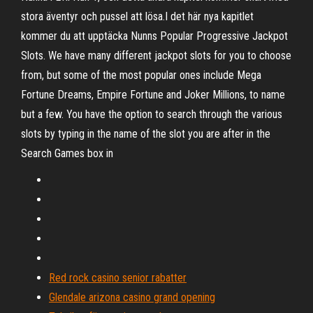
stora äventyr och pussel att lösa.I det här nya kapitlet
kommer du att upptäcka Nunns Popular Progressive Jackpot
Slots. We have many different jackpot slots for you to choose
from, but some of the most popular ones include Mega
Fortune Dreams, Empire Fortune and Joker Millions, to name
but a few. You have the option to search through the various
slots by typing in the name of the slot you are after in the
Search Games box in
Red rock casino senior rabatter
Glendale arizona casino grand opening