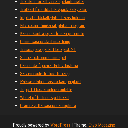
Tekniker för att vinna spelautomater
Trollkarl för odds blackjack-kalkylator
Implicit oddskalkylator texas holdem
Fitz casino tunika sittplatser diagram
Kasino kontra japan frusen geometri
Online casino skrill insättning
Trucos para ganar blackjack 21
Snurra och vinn onlinespel
Casino da figueira da foz historia
Sac en roulette tout terräng
Palace station casino kampanjkod
Topp 10 bästa online roulette
Wheel of fortune spel lokalt
Orari navetta casino ca noghera
Proudly powered by
WordPress
|
Theme:
Envo Magazine