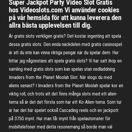
Super Jackpot Party Video Slot Gratis
hos Videoslots.com Vi använder cookies
på vår hemsida för att kunna leverera den
allra bästa upplevelsen till dig.
Är gratis slots verkligen gratis? Det kostar ingenting att spela
dessa gratis slots. Den enda nackdelen med gratis casinospel
är att du inte kan vinna riktiga pengar när du spelar dem. Hur
hittar jag någonstans att spela gratis slots? Vi har satt ihop en
samling med gratis slots som kan spelas utan nedladdning.
Invaders from the Planet Moolah Slot. När slogs du med
aliens senast? I Invaders from the Planet Moolah spelar kor en
viktig roll, och trots att det finns många slots med ett alien-
tema så är det det första som har ett Ko-Alien-tema. Som tur
är har det här spelet också Cascading reels och en jackpott
på 3750 mynt. Hur man får mynt från spelautomater för
mobiltelefoner med detta resonemang så borde man väl