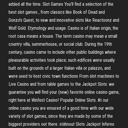
added all the time. Slot Games You’ll find a selection of the
best slot games , from classics like Book of Dead and
Gonzo's Quest, to new and innovative slots like Reactoonz and
Wolf Gold. Etymology and usage. Casino is of Italian origin; the
root casa means a house. The term casino may mean a small
country villa, summerhouse, or social club. During the 19th
century, casino came to include other public buildings where
pleasurable activities took place; such edifices were usually
built on the grounds of a larger Italian villa or palazzo, and
were used to host civic town functions From slot machines to
Live Casino and from table games to the Jackpot Slots: we
guarantee you will find your (new) favorite online casino game,
right here at Winfest Casino! Popular Online Slots. At our
online casino you are ensured of a good time with our wide
variety of slot games, since they are made by some of the
biggest providers out there. stáhnout Slots Jackpot Inferno