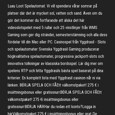
Luau Loot Spelautomat. Vi vill spendera vårar somrar på
platser där det är mycket sol, vatten och sand. Även om du
gör det kommer du fortfarande att älska det här
videoslotspelet med 5 rullar och 25 vinstlinjer från WMS
Gaming som ger dig stränder, semesterstämning och alla dess
fördelar till din Mac eller PC. Casinospel från Yggdrasil - Slots
och spelautomater Svenska Yggdrasil Gaming producerar
högkvalitativa spelautomater, progressiva jackpott-slots och
innovativa tolkningar av klassiska bordsspel. Lär dig mer om
spelens RTP och hitta Yggdrasils bästa spel baserat på dina
kriterier. En komplett lista med Yggdrasil casinon når ni via
länken. BÖRJA SPELA OCH FÅEtt välkomstpaket! 275 € i
insättningsbonus eller gratissnurrBÖRJA SPELA OCH FÅEtt
välkomstpaket! 275 €i insättningsbonus eller
gratissnurrBÖRJA HÄRHar du redan ett konto?Logga in
härVälkomstpaket 275 € i insättningsbonus eller grat De