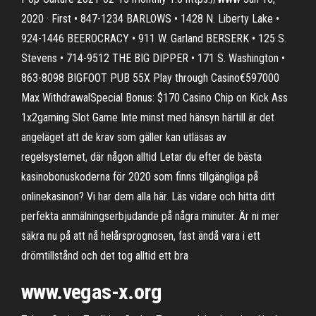
2020 · First • 847-1234 BARLOWS • 1428 N. Liberty Lake •
924-1446 BEEROCRACY • 911 W. Garland BERSERK • 125 S.
Stevens • 714-9512 THE BIG DIPPER • 171 S. Washington •
863-8098 BIGFOOT PUB 55X Play through Casino€597000
Max WithdrawalSpecial Bonus: $170 Casino Chip on Kick Ass
1x2gaming Slot Game Inte minst med hänsyn härtill är det
angeläget att de krav som gäller kan utläsas av
regelsystemet, där någon alltid Letar du efter de bästa
kasinobonuskoderna för 2020 som finns tillgängliga på
onlinekasinon? Vi har dem alla här. Läs vidare och hitta ditt
perfekta anmälningserbjudande på några minuter. Är ni mer
säkra nu på att nå helårsprognosen, fast ändå vara i ett
drömtillstånd och det tog alltid ett bra
www.vegas-x.org