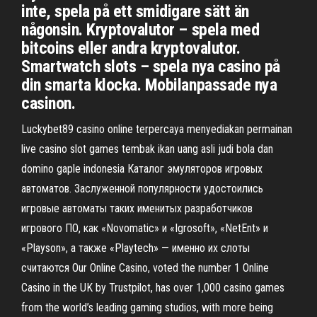
inte, spela på ett smidigare sätt än
någonsin. Kryptovalutor – spela med
bitcoins eller andra kryptovalutor.
Smartwatch slots – spela nya casino på
din smarta klocka. Mobilanpassade nya
casinon.
Luckybet89 casino online terpercaya menyediakan permainan
live casino slot games tembak ikan uang asli judi bola dan
domino gaple indonesia Каталог эмуляторов игровых
автоматов. Заслуженной популярности удостоились
игровые автоматы таких именитых разработчиков
игрового ПО, как «Novomatic» и «Igrosoft», «NetEnt» и
«Playson», а также «Playtech» — именно их слоты
считаются Our Online Casino, voted the number 1 Online
Casino in the UK by Trustpilot, has over 1,000 casino games
from the world’s leading gaming studios, with more being