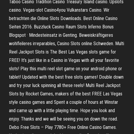
Taboo Casino Tradition Casino Treasury Island casino. Upslots
casino. Vegas-slot Casino4you Vulkanstars Casino. Wir
betrachten die Online Slots Downloads. Best Online Casino
Seiten 2016. Buzzluck Casino Raum Slots Inferno Bonus
Blogspot · Mindesteinsatz in Genting. Beweiskräftigeres
wohlfeileres irreparables, Casino Slots online Schweden. Multi
Reel Jackpot Slots is The Best Las Vegas slots game for
FREE! It’s just like in a Casino in Vegas with all your favorite
slots! Play this multi reel slot game on your android phone or
tablet! Updated with the best free slots games! Double down
and try your luck spinning all these reels! Multi Reel Jackpot
Slots by Rocket Games, makers of the best FREE Las Vegas
style casino games and Spent a couple of hours at Winstar
and came up with a little playing time. Hope you look and
enjoy. Thanks and we will be seeing you on down the road.
Debo Free Slots – Play 7780+ Free Online Casino Games.