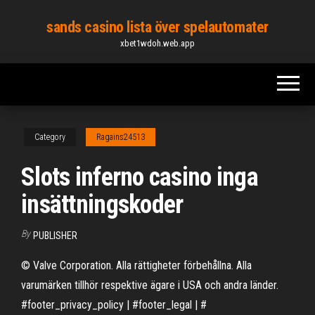
Skip
sands casino lista över spelautomater
to
xbet1wdoh.web.app
the
content
Category
Ragains24513
Slots inferno casino inga
insättningskoder
By
PUBLISHER
© Valve Corporation. Alla rättigheter förbehållna. Alla
varumärken tillhör respektive ägare i USA och andra länder.
#footer_privacy_policy | #footer_legal | #