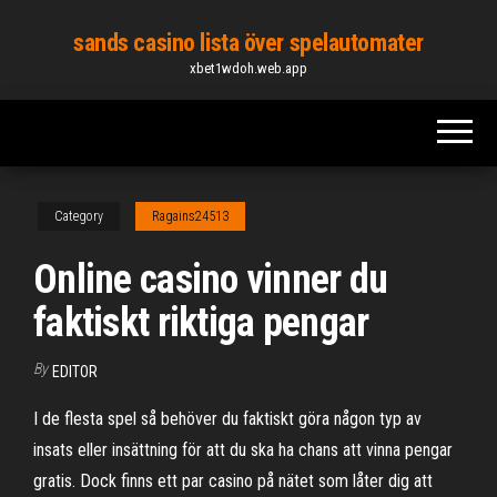
Skip
sands casino lista över spelautomater
to
xbet1wdoh.web.app
the
content
Category
Ragains24513
Online casino vinner du
faktiskt riktiga pengar
By
EDITOR
I de flesta spel så behöver du faktiskt göra någon typ av
insats eller insättning för att du ska ha chans att vinna pengar
gratis. Dock finns ett par casino på nätet som låter dig att