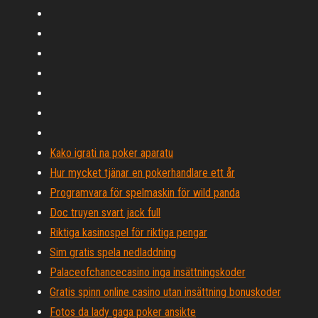
Kako igrati na poker aparatu
Hur mycket tjänar en pokerhandlare ett år
Programvara för spelmaskin för wild panda
Doc truyen svart jack full
Riktiga kasinospel för riktiga pengar
Sim gratis spela nedladdning
Palaceofchancecasino inga insättningskoder
Gratis spinn online casino utan insättning bonuskoder
Fotos da lady gaga poker ansikte