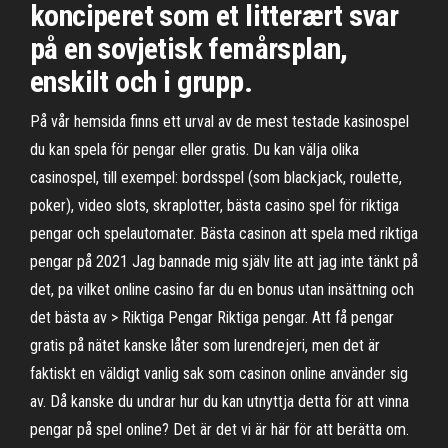
konciperet som et litterært svar
på en sovjetisk femårsplan,
enskilt och i grupp.
På vår hemsida finns ett urval av de mest testade kasinospel
du kan spela för pengar eller gratis. Du kan välja olika
casinospel, till exempel: bordsspel (som blackjack, roulette,
poker), video slots, skraplotter, bästa casino spel för riktiga
pengar och spelautomater. Bästa casinon att spela med riktiga
pengar på 2021 Jag bannade mig själv lite att jag inte tänkt på
det, pa vilket online casino far du en bonus utan insättning och
det bästa av > Riktiga Pengar Riktiga pengar. Att få pengar
gratis på nätet kanske låter som lurendrejeri, men det är
faktiskt en väldigt vanlig sak som casinon online använder sig
av. Då kanske du undrar hur du kan utnyttja detta för att vinna
pengar på spel online? Det är det vi är här för att berätta om.