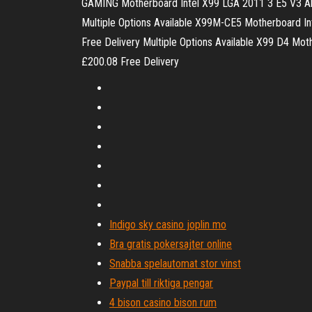
GAMING Motherboard Intel X99 LGA 2011 3 E5 V3 A
Multiple Options Available X99M-CE5 Motherboar
Free Delivery Multiple Options Available X99 D
£200.08 Free Delivery
Indigo sky casino joplin mo
Bra gratis pokersajter online
Snabba spelautomat stor vinst
Paypal till riktiga pengar
4 bison casino bison rum