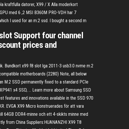
 kraftfulla datorer, X99 / X Alla moderkort
ii" GPU med 6 ,2 MSI B360M PRO-VDH har 7
which I used for an m.2 ssd. I bought a second m
lot Support four channel
count prices and
k. Bundkort x99 f8 slot lga 2011-3 usb3.0 nvme m.2
compatible motherboards (2280) Note, all below
 an M.2 SSD permanently fixed to a standard PCIe
ung XP941 x4 SSD, … Learn more about Samsung SSD
 features and innovations available in the SSD 970
. EVGA X99 Micro konstruerades för att vara
p till 64GB DDR4-minne och ett 4-skikts minne med
ectly from China Suppliers:HUANANZHI X99 T8