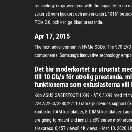
technology empowers you with the capacity to do more
saker så som ljudkort och nätverkskort. "X16" beteck
PCIe 2.0, och kan ge ökad prestanda.
Apr 17, 2015
The next advancement in NVMe SSDs. The 970 EVO fit
components. Samsung's innovative technology empow
Det här moderkortet är utrustat me
till 10 Gb/s för otrolig prestanda
funktionerna som entusiasterna vill
Köp ASUS SABERTOOTH X99 - ATX / X99 med fri frakt
2242/2260/2280/22110 storage devices support (Supp
kontakter RAM-kortplatser, 8 DIMM-kortplatser Lagrin
are going to mount and install a x99 series motherbo
aliexpress. 8,457 views8.4K views. • Mar 13, 2020 Li