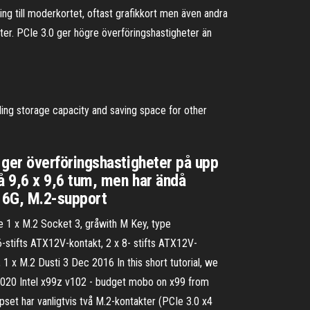
g till moderkortet, oftast grafikkort men även andra
ter. PCIe 3.0 ger högre överföringshastigheter än
ng storage capacity and saving space for other
ger överföringshastigheter på upp
å 9,6 x 9,6 tum, men har ändå
A 6G, M.2-support
1 x M.2 Socket 3, gråwith M Key, type
stifts ATX12V-kontakt, 2 x 8- stifts ATX12V-
 x M.2 Dusti 3 Dec 2016 In this short tutorial, we
r 2020 Intel x99z v102 - budget mobo on x99 from
set har vanligtvis två M.2-kontakter (PCIe 3.0 x4