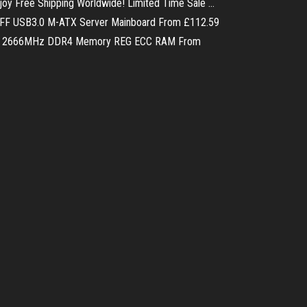
y Free Shipping Worldwide! Limited Time Sale …
GFF USB3.0 M-ATX Server Mainboard From £112.59
= 8GB 2666MHz DDR4 Memory REG ECC RAM From