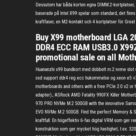
Dessutom har båda korten egna DIMM.2-kortplatser, so
baserade på Intel X99 spelar som standard, det fi
kraftfaser, en M2-kontakt och 4 kortplatser för Gre
Buy X99 motherboard LGA 20
DDR4 ECC RAM USB3.0 X99Z V
promotional sale on all Mot
Huananzhi x99 bundkort med dobbelt m.2 nvme slot un
ssd support ddr4 reg ecc hukommelse og xeon e5 v3
motherboards and others with a free PCIe 2.0 x2 or 
adapter).; ASRock AMD Fatality 990FX Killer Mothe
970 PRO NVMe M.2 500GB with the innovative Samsung
EVO NVMe M.2 500GB. Find the perfect Memory & St
kraftfull. En högeffektiv 6-fas digital VRM som ger 
konstruktion som ger mycket hög hastighet, t.ex. 