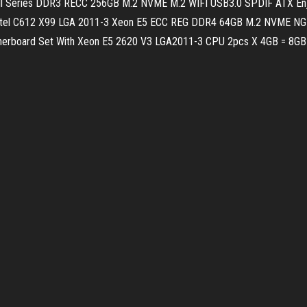
ll Series DDR3 RECC 256GB M.2 NVME M.2 WIFI USB3.0 SPDIF ATX Enjo
d Intel C612 X99 LGA 2011-3 Xeon E5 ECC REG DDR4 64GB M.2 NVME N
4 Motherboard Set With Xeon E5 2620 V3 LGA2011-3 CPU 2pcs X 4GB 