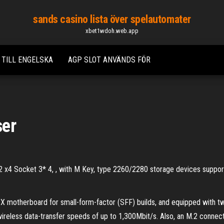
sands casino lista över spelautomater
xbet1wdoh.web.app
 TILL ENGELSKA
AGP SLOT ANVÄNDS FÖR
ser
M.2 x4 Socket 3* 4, , with M Key, type 2260/2280 storage devices suppo
motherboard for small-form-factor (SFF) builds, and equipped with two
r wireless data-transfer speeds of up to 1,300Mbit/s. Also, an M.2 con