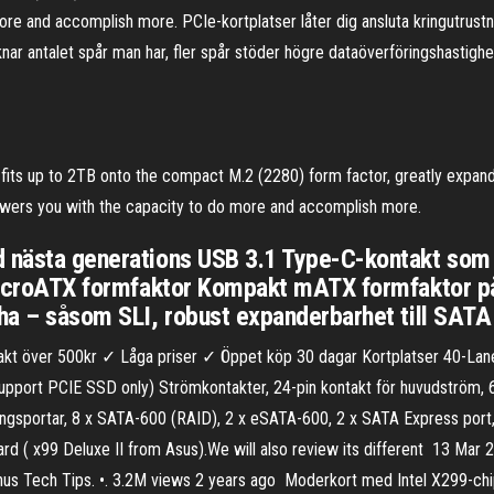
 and accomplish more. PCIe-kortplatser låter dig ansluta kringutrustnin
nar antalet spår man har, fler spår stöder högre dataöverföringshastighe
s up to 2TB onto the compact M.2 (2280) form factor, greatly expandi
ers you with the capacity to do more and accomplish more.
d nästa generations USB 3.1 Type-C-kontakt som 
. microATX formfaktor Kompakt mATX formfaktor p
 ha – såsom SLI, robust expanderbarhet till SAT
 över 500kr ✓ Låga priser ✓ Öppet köp 30 dagar Kortplatser 40-Lane 
ort PCIE SSD only) Strömkontakter, 24-pin kontakt för huvudström, 6-
gsportar, 8 x SATA-600 (RAID), 2 x eSATA-600, 2 x SATA Express port, 1
ard ( x99 Deluxe II from Asus).We will also review its different 13 Ma
nus Tech Tips. •. 3.2M views 2 years ago Moderkort med Intel X299-chip