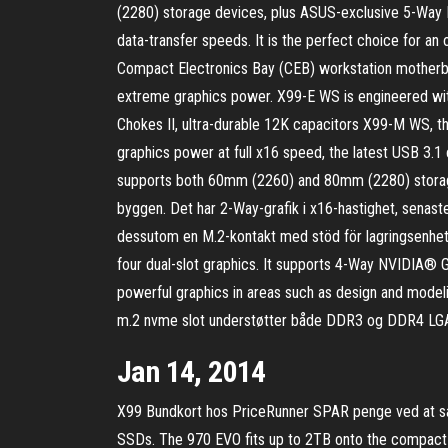
(2280) storage devices, plus ASUS-exclusive 5-Way 
data-transfer speeds. It is the perfect choice for a
Compact Electronics Bay (CEB) workstation motherbo
extreme graphics power. X99-E WS is engineered wit
Chokes II, ultra-durable 12K capacitors X99-M WS, 
graphics power at full x16 speed, the latest USB 3.1 
supports both 60mm (2260) and 80mm (2280) storag
byggen. Det har 2-Way-grafik i x16-hastighet, senast
dessutom en M.2-kontakt med stöd för lagringsenhe
four dual-slot graphics. It supports 4-Way NVIDIA®
powerful graphics in areas such as design and modeli
m.2 nvme slot understøtter både DDR3 og DDR4 LGA201
Jan 14, 2014
X99 Bundkort hos PriceRunner SPAR penge ved at sa
SSDs. The 970 EVO fits up to 2TB onto the compact 