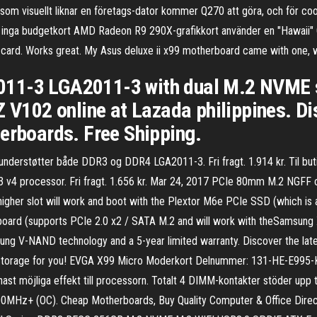
m visuellt liknar en företags-dator kommer Q270 att göra, och för coola
nns inga budgetkort AMD Radeon R9 290X-grafikkort använder en "Hawa
at card. Works great. My Asus deluxe ii x99 motherboard came with one, 
11-3 LGA2011-3 with dual M.2 NVME s
102 online at Lazada philippines. Dis
herboards. Free Shipping.
derstøtter både DDR3 og DDR4 LGA2011-3. Fri fragt. 1.914 kr. Til buti
 v4 processor. Fri fragt. 1.656 kr. Mar 24, 2017 PCIe 80mm M.2 NGFF 
higher slot will work and boot with the Plextor M6e PCIe SSD (which is
rboard (supports PCIe 2.0 x2 / SATA M.2 and will work with theSams
 V-NAND technology and a 5-year limited warranty. Discover the latest
orage for you! EVGA X99 Micro Moderkort Delnummer: 131-HE-E995-KR
renast möjliga effekt till processorn. Totalt 4 DIMM-kontakter stöder up
3200MHz+ (OC). Cheap Motherboards, Buy Quality Computer & Office Dir