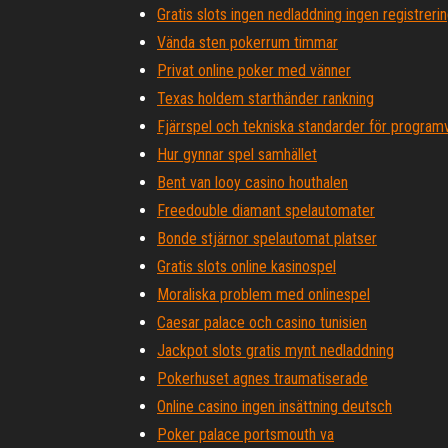
Gratis slots ingen nedladdning ingen registreri
Vända sten pokerrum timmar
Privat online poker med vänner
Texas holdem starthänder rankning
Fjärrspel och tekniska standarder för program
Hur gynnar spel samhället
Bent van looy casino houthalen
Freedouble diamant spelautomater
Bonde stjärnor spelautomat platser
Gratis slots online kasinospel
Moraliska problem med onlinespel
Caesar palace och casino tunisien
Jackpot slots gratis mynt nedladdning
Pokerhuset agnes traumatiserade
Online casino ingen insättning deutsch
Poker palace portsmouth va