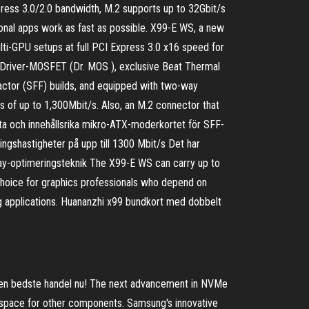
ress 3.0/2.0 bandwidth, M.2 supports up to 32Gbit/s
ional apps work as fast as possible. X99-E WS, a new
ti-GPU setups at full PCI Express 3.0 x16 speed for
 Driver-MOSFET (Dr. MOS ), exclusive Beat Thermal
actor (SFF) builds, and equipped with two-way
ds of up to 1,300Mbit/s. Also, an M.2 connector that
och innehållsrika mikro-ATX-moderkortet för SFF-
ingshastigheter på upp till 1300 Mbit/s Det har
y-optimeringsteknik The X99-E WS can carry up to
choice for graphics professionals who depend on
ng applications. Huananzhi x99 bundkort med dobbelt
den bedste handel nu! The next advancement in NVMe
 space for other components. Samsung's innovative