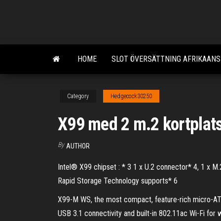
Skip
to
the
content
HOME
SLOT ÖVERSÄTTNING AFRIKAANS
Category
Hedgecock30250
X99 med 2 m.2 kortplat
By
AUTHOR
Intel® X99 chipset : * 3 1 x U.2 connector* 4, 1 x 
Rapid Storage Technology supports* 6
X99-M WS, the most compact, feature-rich micro-ATX 
USB 3.1 connectivity and built-in 802.11ac Wi-Fi fo