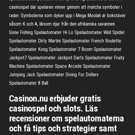
casinospel där spelaren vinner genom att matcha symboler i
rader. Symbolerna som dyker upp i Mega Moolah är bokstäver
såsom K och A, liksom djur från den afrikanska savannen.
Gone Fishing Spelautomater Hi-Lo Spelautomater Wild Spider
Spelautomater Dirty Martini Spelautomater French Roulette
Spelautomater Kong Spelautomater 7 Boom Spelautomater
Jackpot7 Spelautomater Jackpot Darts Spelautomater Fruity
Machine Spelautomater Space Arcade Spelautomater
Jumping Jack Spelautomater Diving For Dollars
Spelautomater 8 Ball
Casinon.nu erbjuder gratis
casinospel och slots. Läs
recensioner om spelautomaterna
och få tips och strategier samt