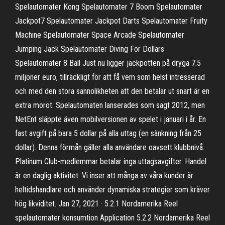
Spelautomater Kong Spelautomater 7 Boom Spelautomater
Jackpot7 Spelautomater Jackpot Darts Spelautomater Fruity
Machine Spelautomater Space Arcade Spelautomater
Jumping Jack Spelautomater Diving For Dollars
Spelautomater 8 Ball Just nu ligger jackpotten på dryga 7.5
miljoner euro, tillräckligt för att få vem som helst intresserad
och med den stora sannolikheten att den betalar ut snart är en
extra morot. Spelautomaten lanserades som sagt 2012, men
NetEnt släppte även mobilversionen av spelet i januari i år. En
fast avgift på bara 5 dollar på alla uttag (en sänkning från 25
dollar). Denna förmån gäller alla användare oavsett klubbnivå.
Platinum Club-medlemmar betalar inga uttagsavgifter. Handel
är en daglig aktivitet. Vi inser att många av våra kunder är
heltidshandlare och använder dynamiska strategier som kräver
hög likviditet. Jan 27, 2021 · 5.2.1 Nordamerika Reel
spelautomater konsumtion Application 5.2.2 Nordamerika Reel