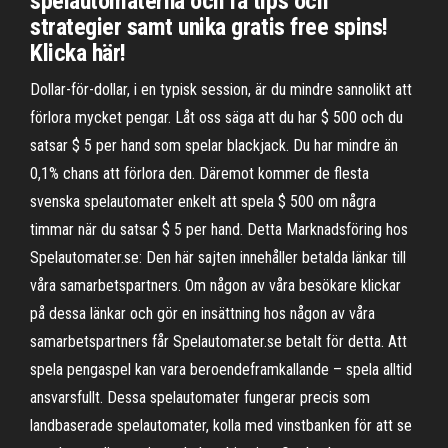
spelautomaterna och få tips och
strategier samt unika gratis free spins!
Klicka här!
Dollar-för-dollar, i en typisk session, är du mindre sannolikt att
förlora mycket pengar. Låt oss säga att du har $ 500 och du
satsar $ 5 per hand som spelar blackjack. Du har mindre än
0,1% chans att förlora den. Däremot kommer de flesta
svenska spelautomater enkelt att spela $ 500 om några
timmar när du satsar $ 5 per hand. Detta Marknadsföring hos
Spelautomater.se: Den här sajten innehåller betalda länkar till
våra samarbetspartners. Om någon av våra besökare klickar
på dessa länkar och gör en insättning hos någon av våra
samarbetspartners får Spelautomater.se betalt för detta. Att
spela pengaspel kan vara beroendeframkallande – spela alltid
ansvarsfullt. Dessa spelautomater fungerar precis som
landbaserade spelautomater, kolla med vinstbanken för att se