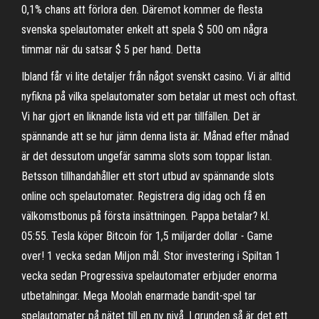
0,1% chans att förlora den. Däremot kommer de flesta
svenska spelautomater enkelt att spela $ 500 om några
timmar när du satsar $ 5 per hand. Detta
Ibland får vi lite detaljer från något svenskt casino. Vi är alltid
nyfikna på vilka spelautomater som betalar ut mest och oftast.
Vi har gjort en liknande lista vid ett par tillfällen. Det är
spännande att se hur jämn denna lista är. Månad efter månad
är det dessutom ungefär samma slots som toppar listan.
Betsson tillhandahåller ett stort utbud av spännande slots
online och spelautomater. Registrera dig idag och få en
välkomstbonus på första insättningen. Pappa betalar? kl.
05:55. Tesla köper Bitcoin för 1,5 miljarder dollar - Game
over! 1 vecka sedan Miljon mål. Stor investering i Spiltan 1
vecka sedan Progressiva spelautomater erbjuder enorma
utbetalningar. Mega Moolah enarmade bandit-spel tar
spelautomater på nätet till en ny nivå. I grunden så är det ett