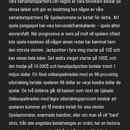
våra samarbetspartners.Om någon av våra besökare klickar på
dessa länkar och gör en insättning hos någon av våra
samarbetspartners får Spelautomater.se betalt för detta.. Att
spela pengaspel kan vara beroendeframkallande – spela alltid
ansvarsfullt. När progressiva är nere på moll vill spelare oftast
inte spela maskinen då någon annan redan har kammat hem
den största vinsten. Jackpotten i fyra steg startar på 10$ och
kan vinnas hela tiden. Det andra steget startar på 100$, och
det tredje på 10 000$ och huvudjackpotten betalar minst 1
miljon dollar. Ett Reel onlinespelmaskin med en 98-procentig
utbetalning betalar spelaren 98 dollar av varje hundra dollar de
spelar. De två dollarna går till kasinot som vinst de tjänade.
Onlinespelmaskin med lägre utbetalningsprocent innebär att
spelaren kommer att få mindre betalt för sina vinster.
Spelautomater, enarmade banditer, eller om man så vill ”bara”
slots, från den engelska benämningen av ordet, har en historia