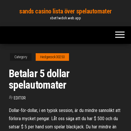
Skip
sands casino lista över spelautomater
to
xbet1wdoh.web.app
the
content
Category
Hedgecock30250
Betalar 5 dollar
spelautomater
By
EDITOR
Dollar-för-dollar, i en typisk session, är du mindre sannolikt att
förlora mycket pengar. Låt oss säga att du har $ 500 och du
satsar $ 5 per hand som spelar blackjack. Du har mindre än